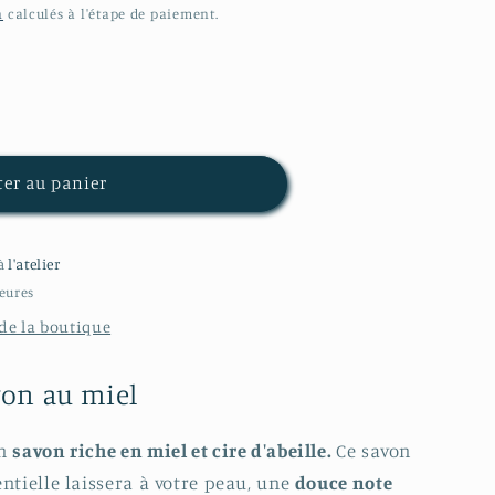
n
calculés à l'étape de paiement.
r
ter au panier
 à
l'atelier
eures
 de la boutique
von au miel
un
savon riche en miel et cire d'abeille.
Ce savon
ntielle laissera à votre peau, une
douce note