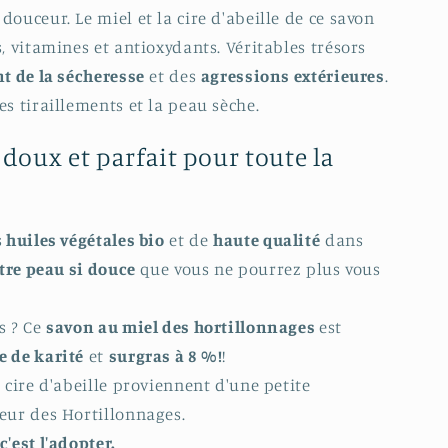
ouceur. Le miel et la cire d'abeille de ce savon
s, vitamines et antioxydants. Véritables trésors
t de la sécheresse
et des
agressions extérieures
.
es tiraillements et la peau sèche.
doux et parfait pour toute la
s
huiles végétales bio
et de
haute qualité
dans
tre peau si douce
que vous ne pourrez plus vous
s ? Ce
savon au miel des hortillonnages
est
e de karité
et
surgras à 8 %!
!
 cire d'abeille proviennent d'une petite
oeur des Hortillonnages.
'est l'adopter.