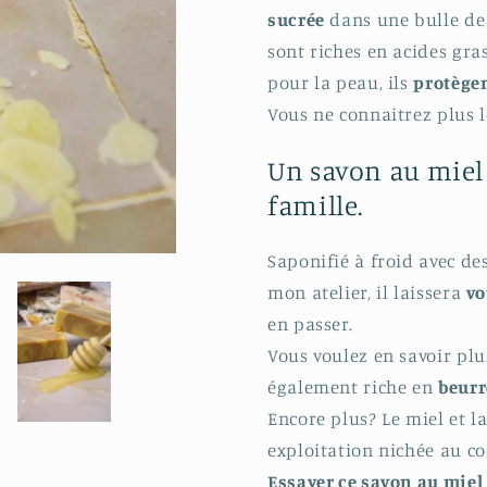
sucrée
dans une bulle de d
sont riches en acides gra
pour la peau, ils
protègen
Vous ne connaitrez plus l
Un savon au miel 
famille.
Saponifié à froid avec de
mon atelier, il laissera
vo
en passer.
Vous voulez en savoir plu
également riche en
beurr
Encore plus? Le miel et la
exploitation nichée au c
Essayer ce savon au miel c