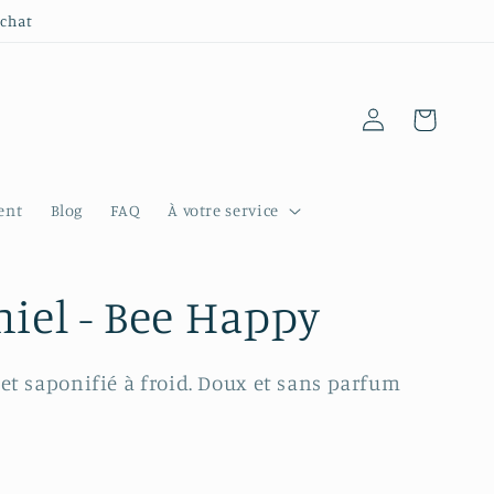
achat
Connexion
Panier
ent
Blog
FAQ
À votre service
iel - Bee Happy
 et saponifié à froid. Doux et sans parfum