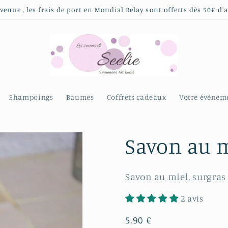
venue , les frais de port en Mondial Relay sont offerts dès 50€ d'
Shampoings
Baumes
Coffrets cadeaux
Votre évènem
Savon au m
Savon au miel, surgras
2 avis
Prix
5,90 €