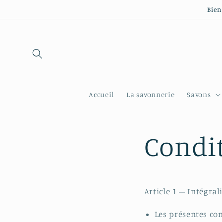
et
Bien
passer
au
contenu
Accueil
La savonnerie
Savons
Condit
Article 1 – Intégral
Les présentes con