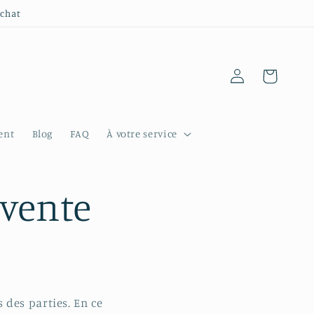
achat
Connexion
Panier
ent
Blog
FAQ
À votre service
 vente
 des parties. En ce